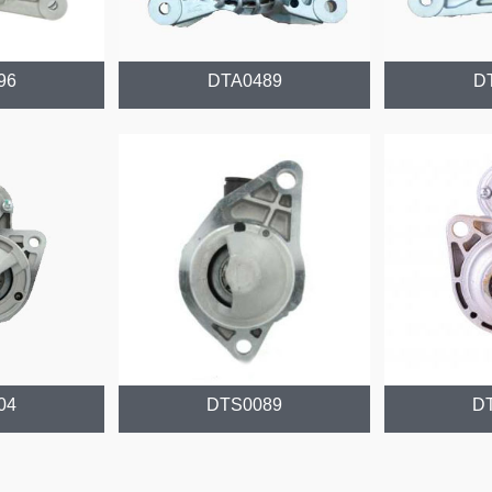
96
DTA0489
D
04
DTS0089
D