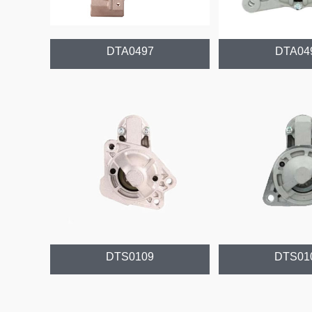
DTA0497
DTA04
DTS0109
DTS01