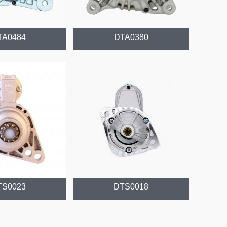
TA0484
DTA0380
TS0023
DTS0018