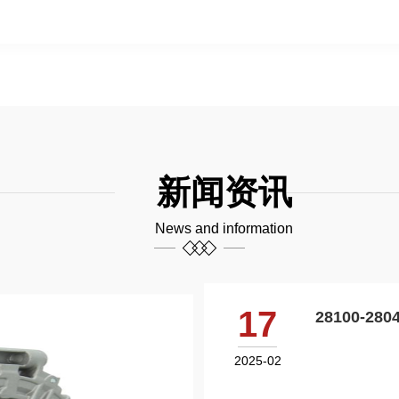
减少客户对交付能力的担忧，通过我们的
能快速寻找所需要的产品并展示相关数据，每
试验台的测试。
作为一家再制造企业，我们的目标是销
造零件。我们在通过降低能源需求和提
为社会贡献大量熟练劳动力。
我们坚持采用OEM旧件，并以之为起点
新闻资讯
ISO9001:2008管理体系认证）和
能，不适合组装的部件被替换为新部件
News and information
足“東田质量”标准，为客户提供稳定、
请相信再制造产品，我们正为之竭尽全
到您。
17
28100-280
2025-02