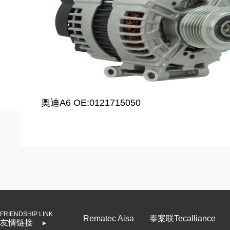
奥迪A6 OE:0121715050
FRIENDSHIP LINK
Rematec Aisa
泰案联Tecalliance
友情链接