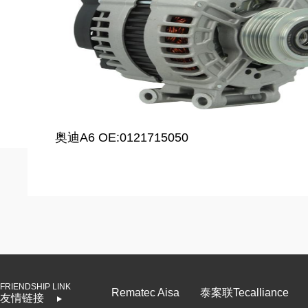
奥迪A6 OE:0121715050
FRIENDSHIP LINK
Rematec Aisa
泰案联Tecalliance
友情链接