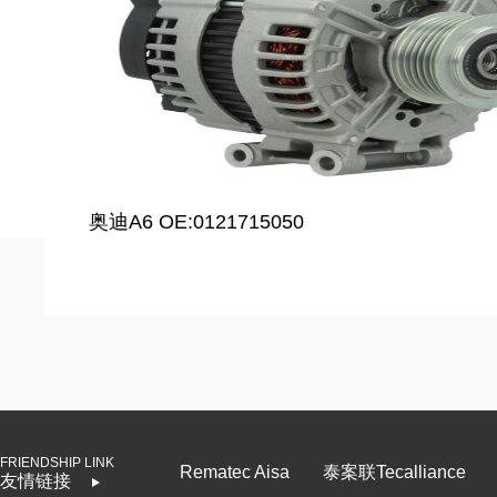
奥迪A6 OE:0121715050
FRIENDSHIP LINK
Rematec Aisa
泰案联Tecalliance
友情链接